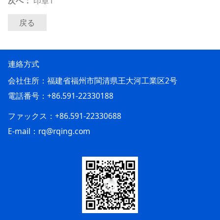
次へ：
印章1
戻る
連絡方式
会社住所：福建省福州市閩清県王大河工業区2号
電話番号：+86.591-22330188
ファックス：+86.591-22330688
E-mail：rq@rqing.com