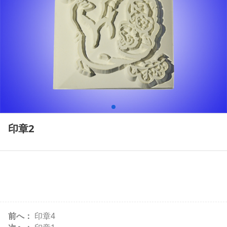
印章2
前へ：
印章4